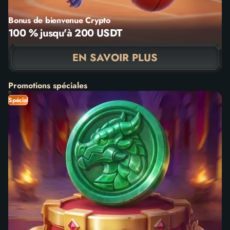
Bonus de bienvenue Crypto
100 % jusqu'à 200 USDT
EN SAVOIR PLUS
Promotions spéciales
Spécial