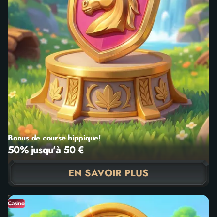
Bonus de course hippique!
50% jusqu'à 50 €
EN SAVOIR PLUS
Casino