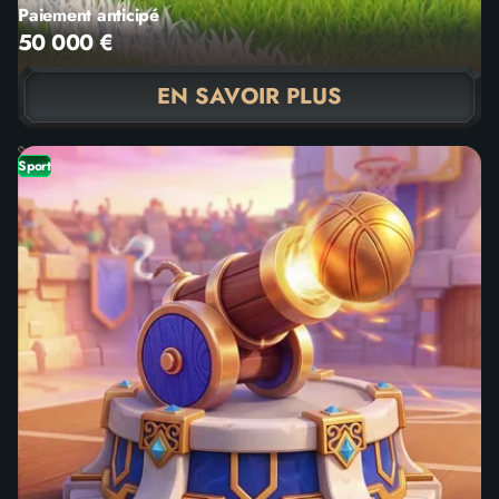
Paiement anticipé
50 000 €
EN SAVOIR PLUS
Sport