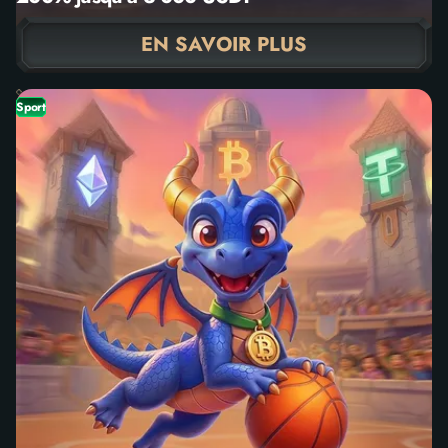
EN SAVOIR PLUS
Sport