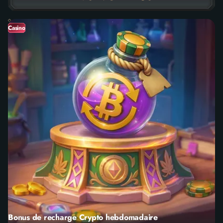
Casino
Bonus de recharge Crypto hebdomadaire