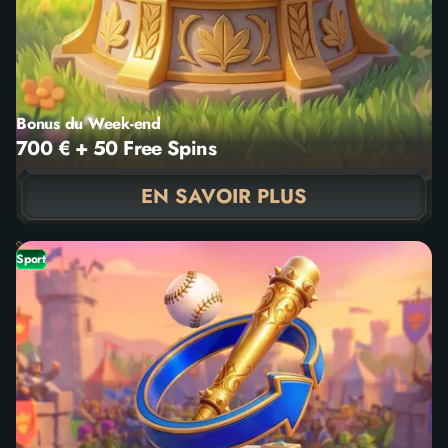
Bonus du Week-end
700 € + 50 Free Spins
EN SAVOIR PLUS
Sport