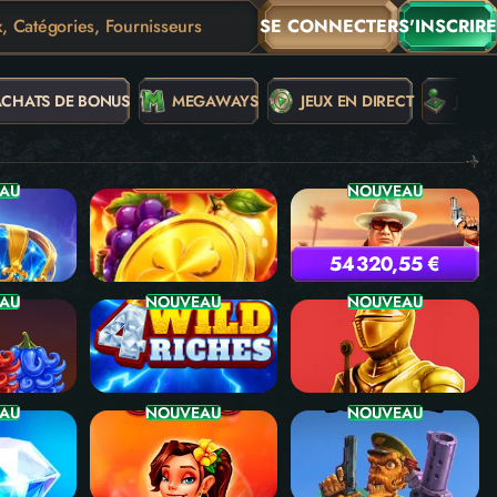
x, Catégories, Fournisseurs
SE CONNECTER
S'INSCRIRE
CHATS DE BONUS
MEGAWAYS
JEUX EN DIRECT
JEUX
AU
NOUVEAU
R
JOUER
JOUER
54 320,55 €
AU
NOUVEAU
NOUVEAU
R
JOUER
JOUER
AU
NOUVEAU
NOUVEAU
R
JOUER
JOUER