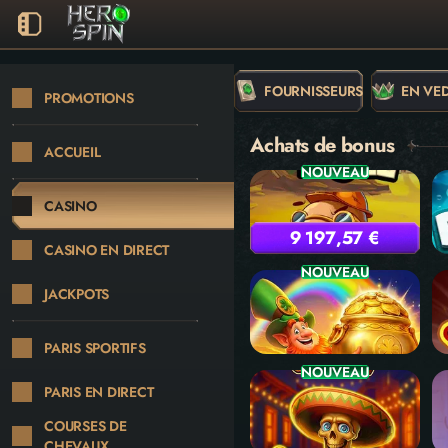
FOURNISSEURS
EN VE
PROMOTIONS
Achats de bonus
ACCUEIL
NOUVEAU
JOUER
CASINO
9 197,57 €
CASINO EN DIRECT
NOUVEAU
JOUER
JACKPOTS
PARIS SPORTIFS
NOUVEAU
PARIS EN DIRECT
JOUER
COURSES DE
CHEVAUX