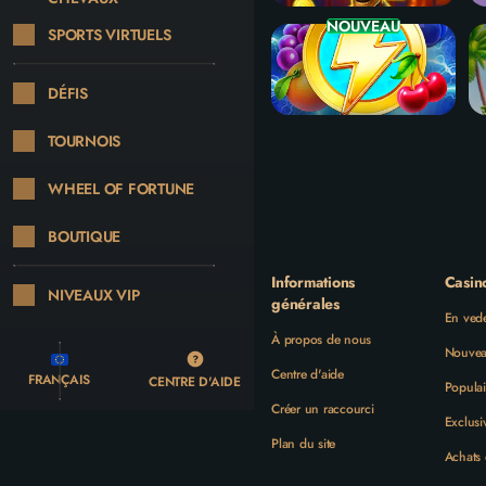
NOUVEAU
SPORTS VIRTUELS
JOUER
DÉFIS
TOURNOIS
WHEEL OF FORTUNE
BOUTIQUE
Informations
Casin
NIVEAUX VIP
générales
En vede
À propos de nous
Nouvea
Centre d'aide
FRANÇAIS
CENTRE D'AIDE
Populai
Créer un raccourci
Exclusiv
Plan du site
Achats