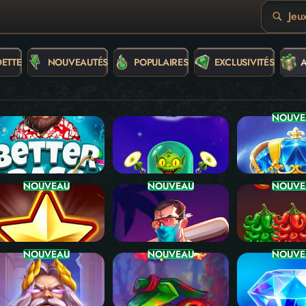
Jeu
DETTE
NOUVEAUTÉS
POPULAIRES
EXCLUSIVITÉS
A
NOUVE
JOUER
JOUER
JOUE
NOUVEAU
NOUVEAU
NOUVE
JOUER
JOUER
JOUE
NOUVEAU
NOUVEAU
NOUVE
JOUER
JOUER
JOUE