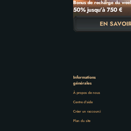
Bonus de recharge du wee
50% jusqu'à 750 €
EN SAVOI
Informations
générales
À propos de nous
Centre d'aide
Créer un raccourci
Plan du site