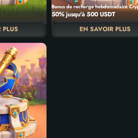
Bonus de recharge hebdomadaire Cry
50% jusqu'à 500 USDT
R PLUS
EN SAVOIR PLUS