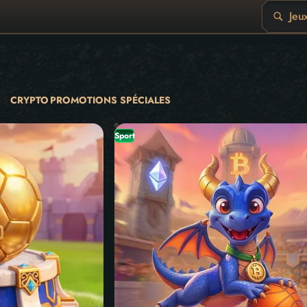
Jeu
FS
CRYPTO
PROMOTIONS SPÉCIALES
Sport