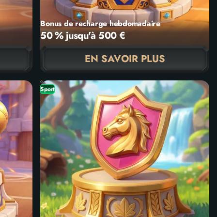
Bonus de recharge hebdomadaire
50 % jusqu'à 500 €
EN SAVOIR PLUS
Sport