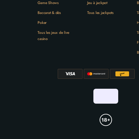
Game Shows
Jeu à jackpot
B
Baccarat & dés
Tous les jackpots
T
Poker
H
Tous les jeux de live
T
casino
F
B