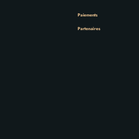
Paiements
Partenaires