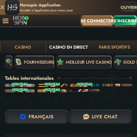
Herospin Application
OUVRIR
Accéder à l'application pour mieux jouer
SE CONNECTER
S'INSCRIRE
CASINO
CASINO EN DIRECT
PARIS SPORTIFS
FOURNISSEURS
MEILLEUR LIVE CASINO
GOLD 
Tables internationales
NOUVEAU
NOUVEAU
NOUVEAU
NOUVEAU
NOUVEAU
FRANÇAIS
LIVE CHAT