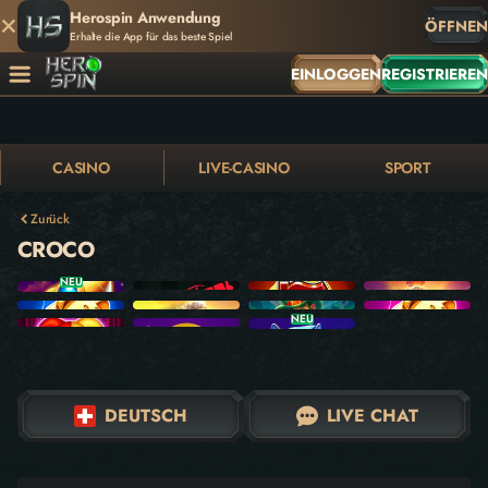
Herospin Anwendung
ÖFFNEN
Erhalte die App für das beste Spiel
EINLOGGEN
REGISTRIEREN
CASINO
LIVE-CASINO
SPORT
Zurück
CROCO
NEU
NEU
DEUTSCH
LIVE CHAT