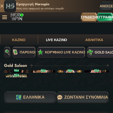
Εφαρμογή Herospin
ΆΝΟΙΞΕ
Μπες στην εφαρμογή για καλύτερο παιχνίδι
ΣΎΝΔΕΣΗ
ΕΓΓΡΑΦΉ
ΚΑΖΊΝΟ
LIVE ΚΑΖΊΝΟ
ΑΘΛΗΤΙΚΆ
ΠΆΡΟΧΟΙ
ΚΟΡΥΦΑΊΟ LIVE ΚΑΖΊΝΟ
GOLD SAL
Gold Saloon
Nέο
Nέο
Nέο
Nέο
Nέο
ΕΛΛΗΝΙΚΆ
ΖΩΝΤΑΝΉ ΣΥΝΟΜΙΛΊΑ