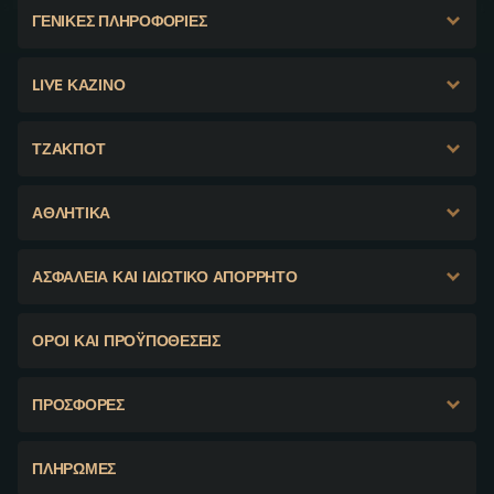
ΓΕΝΙΚΈΣ ΠΛΗΡΟΦΟΡΊΕΣ
LIVE ΚΑΖΊΝΟ
ΤΖΆΚΠΟΤ
ΑΘΛΗΤΙΚΆ
ΑΣΦΆΛΕΙΑ ΚΑΙ ΙΔΙΩΤΙΚΌ ΑΠΌΡΡΗΤΟ
ΌΡΟΙ ΚΑΙ ΠΡΟΫΠΟΘΈΣΕΙΣ
ΠΡΟΣΦΟΡΈΣ
ΠΛΗΡΩΜΈΣ