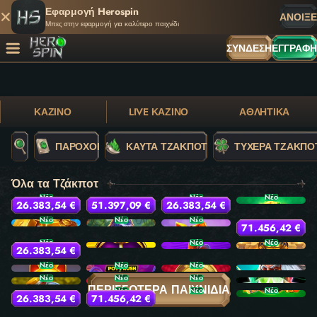
Εφαρμογή Herospin
ΆΝΟΙΞΕ
Μπες στην εφαρμογή για καλύτερο παιχνίδι
ΣΎΝΔΕΣΗ
ΕΓΓΡΑΦΉ
ΚΑΖΊΝΟ
LIVE ΚΑΖΊΝΟ
ΑΘΛΗΤΙΚΆ
ΠΆΡΟΧΟΙ
ΚΑΥΤΆ ΤΖΆΚΠΟΤ
ΤΥΧΕΡΆ ΤΖΆΚΠΟ
Όλα τα Τζάκποτ
Nέο
Nέο
Nέο
26.383,54 €
51.397,09 €
26.383,54 €
Nέο
Nέο
Nέο
71.456,42 €
Nέο
Nέο
Nέο
26.383,54 €
Nέο
Nέο
Nέο
Nέο
Nέο
Nέο
ΠΕΡΙΣΣΌΤΕΡΑ ΠΑΙΧΝΊΔΙΑ
Nέο
Nέο
Nέο
26.383,54 €
71.456,42 €