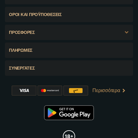
ΌΡΟΙ ΚΑΙ ΠΡΟΫΠΟΘΈΣΕΙΣ
ΠΡΟΣΦΟΡΈΣ
ΠΛΗΡΩΜΈΣ
ΣΥΝΕΡΓΆΤΕΣ
Περισσότερα