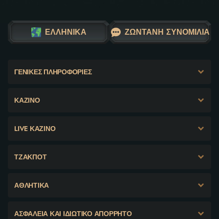
ΕΛΛΗΝΙΚΆ
ΖΩΝΤΑΝΉ ΣΥΝΟΜΙΛΊΑ
ΓΕΝΙΚΈΣ ΠΛΗΡΟΦΟΡΊΕΣ
ΚΑΖΊΝΟ
LIVE ΚΑΖΊΝΟ
ΤΖΆΚΠΟΤ
ΑΘΛΗΤΙΚΆ
ΑΣΦΆΛΕΙΑ ΚΑΙ ΙΔΙΩΤΙΚΌ ΑΠΌΡΡΗΤΟ