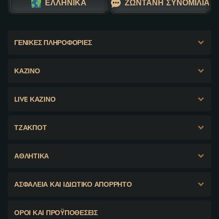
ΕΛΛΗΝΙΚΆ
ΖΩΝΤΑΝΉ ΣΥΝΟΜΙΛΊΑ
ΓΕΝΙΚΈΣ ΠΛΗΡΟΦΟΡΊΕΣ
ΚΑΖΊΝΟ
LIVE ΚΑΖΊΝΟ
ΤΖΆΚΠΟΤ
ΑΘΛΗΤΙΚΆ
ΑΣΦΆΛΕΙΑ ΚΑΙ ΙΔΙΩΤΙΚΌ ΑΠΌΡΡΗΤΟ
ΌΡΟΙ ΚΑΙ ΠΡΟΫΠΟΘΈΣΕΙΣ