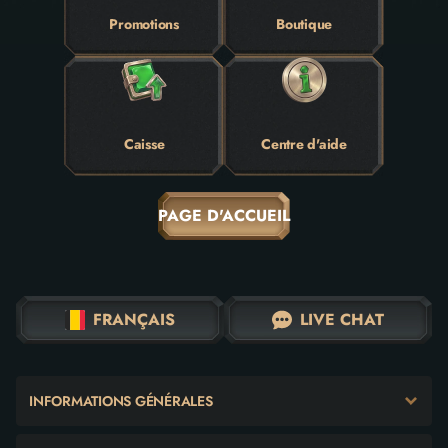
Promotions
Boutique
Caisse
Centre d'aide
PAGE D'ACCUEIL
FRANÇAIS
LIVE CHAT
INFORMATIONS GÉNÉRALES