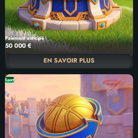
Paiement anticipé
50 000 €
EN SAVOIR PLUS
Sport