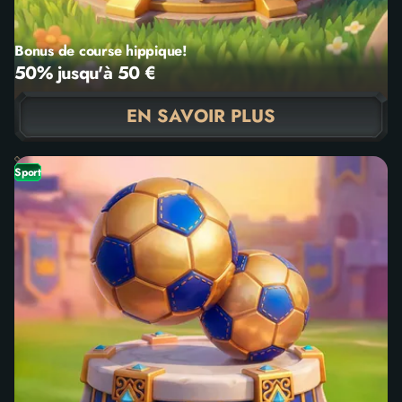
Bonus de course hippique!
50% jusqu'à 50 €
EN SAVOIR PLUS
Sport