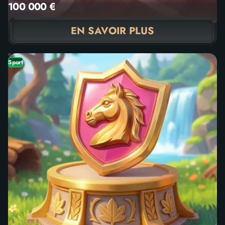
100 000 €
EN SAVOIR PLUS
Sport