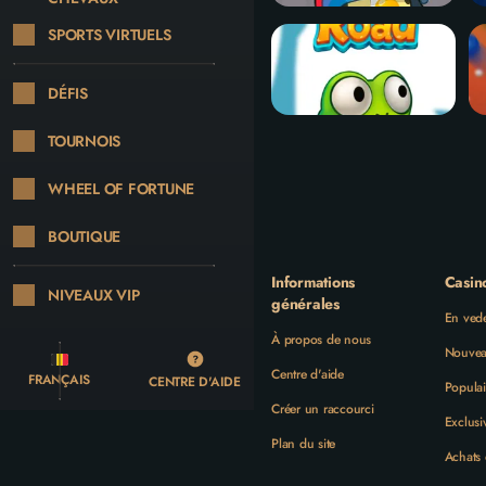
SPORTS VIRTUELS
JOUER
DÉFIS
TOURNOIS
WHEEL OF FORTUNE
BOUTIQUE
Informations
Casin
NIVEAUX VIP
générales
En vede
À propos de nous
Nouvea
Centre d'aide
FRANÇAIS
CENTRE D'AIDE
Populai
Créer un raccourci
Exclusiv
Plan du site
Achats