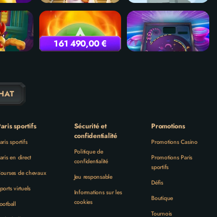
R
JOUER
JOUER
161 490,00 €
CHAT
aris sportifs
Sécurité et
Promotions
confidentialité
aris sportifs
Promotions Casino
Politique de
aris en direct
Promotions Paris
confidentialité
sportifs
ourses de chevaux
Jeu responsable
Défis
ports virtuels
Informations sur les
Boutique
cookies
ootball
Tournois