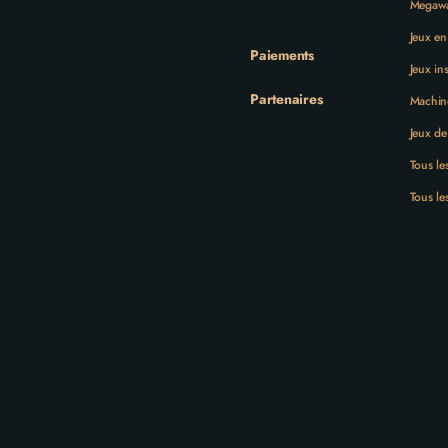
Megaw
Jeux en
Paiements
Jeux in
Partenaires
Machin
Jeux de
Tous le
Tous le