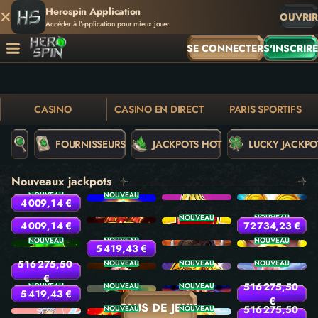
Herospin Application
OUVRIR
Accéder à l'application pour mieux jouer
SE CONNECTER
S'INSCRIRE
CASINO
CASINO EN DIRECT
PARIS SPORTIFS
FOURNISSEURS
JACKPOTS HOT
LUCKY JACKPO
Nouveaux jackpots
NOUVEAU
NOUVEAU
4 009,14 €
NOUVEAU
NOUVEAU
4 009,14 €
72 734,23 €
NOUVEAU
NOUVEAU
NOUVEAU
5 419,43 €
516 275,50
NOUVEAU
NOUVEAU
NOUVEAU
€
516 275,50
NOUVEAU
NOUVEAU
NOUVEAU
5 419,43 €
€
PLUS DE JEUX
516 275,50
NOUVEAU
NOUVEAU