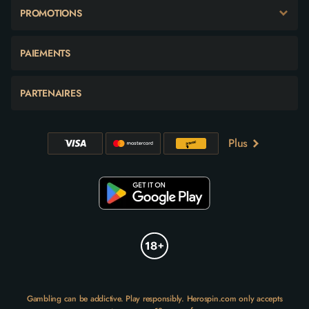
PROMOTIONS
PAIEMENTS
PARTENAIRES
Plus
Gambling can be addictive. Play responsibly. Herospin.com only accepts