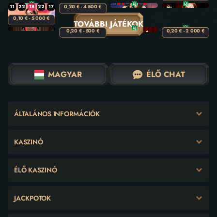
ÚJ
ÚJ
ÚJ
11
22
18
22
17
0,20 € - 4 500 €
31
0,10 € - 5 000 €
15
5
25
29
TOVÁBBI JÁTÉKOK
ÚJ
ÚJ
16
14
0
8
2
0,20 € - 500 €
0,20 € - 2 000 €
21
36
20
22
25
MAGYAR
ÉLŐ CHAT
ÁLTALÁNOS INFORMÁCIÓK
KASZINÓ
ÉLŐ KASZINÓ
JACKPOTOK