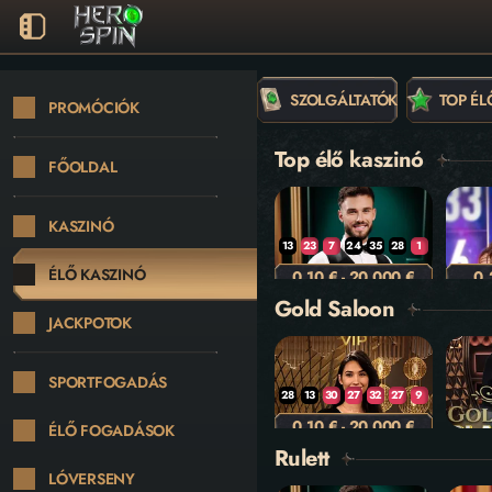
SZOLGÁLTATÓK
TOP ÉL
PROMÓCIÓK
Top élő kaszinó
FŐOLDAL
JÁTÉK
KASZINÓ
13
23
7
24
35
28
1
ÉLŐ KASZINÓ
20
4
27
1
3
19
31
0,10 € - 20 000 €
0,
21
13
33
25
2
6
Gold Saloon
JACKPOTOK
JÁTÉK
SPORTFOGADÁS
28
13
30
27
32
27
9
23
23
13
12
11
33
21
0,10 € - 20 000 €
ÉLŐ FOGADÁSOK
11
24
4
0
35
13
Rulett
LÓVERSENY