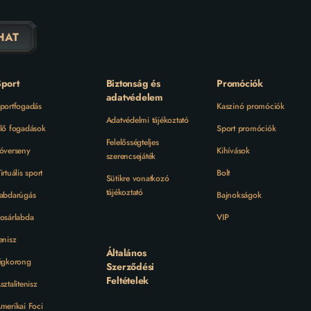
ic Play, a Swintt, az Evolution, a Lucky Streak és az OnAir
HAT
t éberen tartják a játékosok figyelmét.
tszva a játék sokkal valóságosabb. Akár cseveghetsz is az
port
Biztonság és
Promóciók
adatvédelem
 a rulettkereket, vagy behúzol egy kört a blackjackben.
portfogadás
Kaszinó promóciók
n különbség az, hogy itt sokkal változatosabb élő
Adatvédelmi tájékoztató
lő fogadások
Sport promóciók
Felelősségteljes
óverseny
Kihívások
szerencsejáték
irtuális sport
Bolt
Sütikre vonatkozó
tájékoztató
abdarúgás
Bajnokságok
ához hozzáférhetnek.
osárlabda
VIP
z annak köszönhető, hogy világszerte már több száz éve
enisz
Általános
égkorong
Szerződési
 és most már online is játszható.
Feltételek
Hold’em Bonus, Caribbean Stud Poker, Ultimate Texas
sztalitenisz
merikai Foci