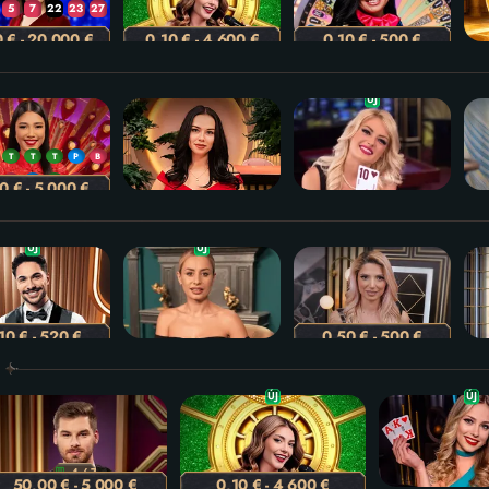
5
7
22
23
27
5
14
11
28
28
 € - 20 000 €
0,10 € - 4 600 €
0,10 € - 500 €
34
14
12
21
ÚJ
JÁTÉK
JÁTÉK
JÁTÉK
T
T
T
P
B
B
P
T
B
B
0 € - 5 000 €
P
T
B
P
B
ÚJ
ÚJ
JÁTÉK
JÁTÉK
JÁTÉK
10 € - 520 €
0,50 € - 500 €
ÚJ
ÚJ
JÁTÉK
JÁTÉK
JÁTÉ
4 / 7
50,00 € - 5 000 €
0,10 € - 4 600 €