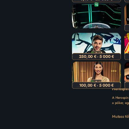
ÚJ
34
14
12
21
JÁTÉK
1
3
JÁTÉK
2 / 7
250,00 € - 5 000 €
JÁTÉK
1
2 / 7
1
100,00 € - 5 000 €
Herospin 
2
A Herospin 
a póker, e
A felhaszná
Mutass tö
A Herospin 
amerikai vál