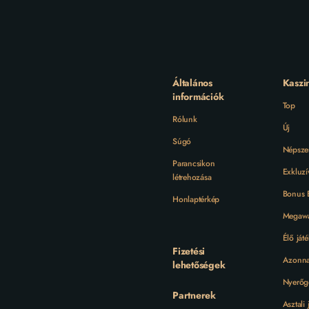
A játékgyár
is mind elé
Az Élő kasz
Ez a nagysz
osztóval, v
Általános
Kaszi
információk
Ráadásul az
Top
Rólunk
Mindent, am
Új
kaszinójáté
Súgó
Népsze
Ráadásul Já
Parancsikon
Exkluzí
létrehozása
Az Élő ka
Bonus 
Honlaptérkép
Ahogy fente
Megaw
A póker, a 
játsszák ők
Élő ját
Fizetési
Online
Azonnal
lehetőségek
Az 1829
Például
Nyerőg
Hold’em
Partnerek
Élő Bla
Asztali 