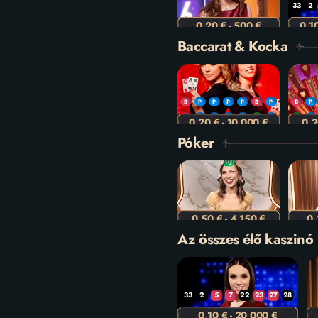
33
2
28
35
0,20 € - 500 €
0,10
1
2
Baccarat & Kocka
JÁTÉK
B
P
P
P
P
B
P
B
P
B
P
P
P
P
T
P
T
P
0,20 € - 10 000 €
0,2
P
B
B
B
B
P
B
P
P
Póker
ÚJ
JÁTÉK
0,50 € - 4 150 €
0,
Az összes élő kaszinó
JÁTÉK
33
2
5
7
22
23
27
28
35
5
14
11
28
28
1
2
0,10 € - 20 000 €