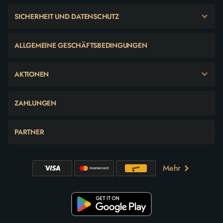
SICHERHEIT UND DATENSCHUTZ
ALLGEMEINE GESCHÄFTSBEDINGUNGEN
AKTIONEN
ZAHLUNGEN
PARTNER
Mehr