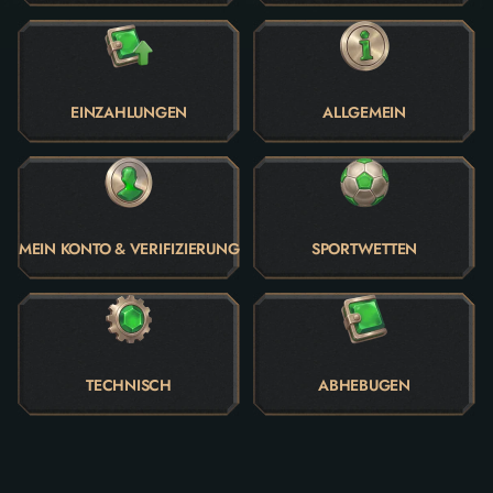
EINZAHLUNGEN
ALLGEMEIN
MEIN KONTO & VERIFIZIERUNG
SPORTWETTEN
TECHNISCH
ABHEBUGEN