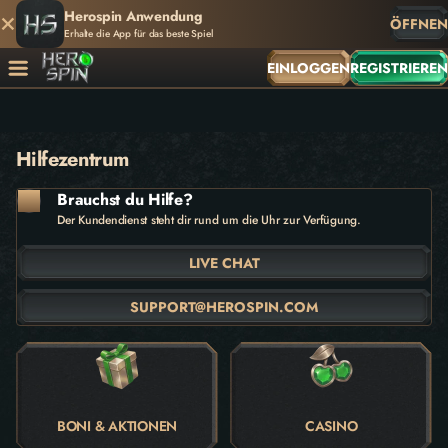
Herospin Anwendung
ÖFFNEN
Erhalte die App für das beste Spiel
EINLOGGEN
REGISTRIEREN
Hilfezentrum
Brauchst du Hilfe?
Der Kundendienst steht dir rund um die Uhr zur Verfügung.
LIVE CHAT
SUPPORT@HEROSPIN.COM
BONI & AKTIONEN
CASINO