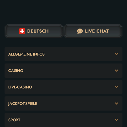
DEUTSCH
LIVE CHAT
ALLGEMEINE INFOS
CASINO
LIVE-CASINO
JACKPOT-SPIELE
SPORT