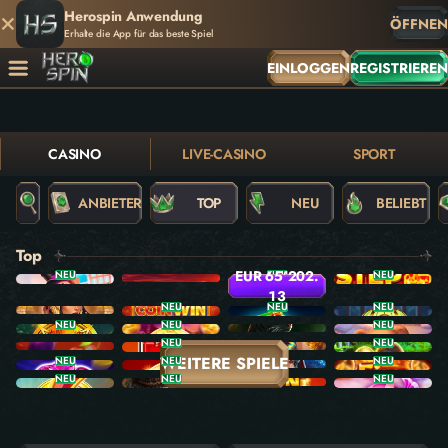
Herospin Anwendung
ÖFFNEN
Erhalte die App für das beste Spiel
EINLOGGEN
REGISTRIEREN
CASINO
LIVE-CASINO
SPORT
ANBIETER
TOP
NEU
BELIEBT
Top
EUR 65’202.
NEU
NEU
NEU
13
NEU
NEU
NEU
NEU
NEU
NEU
NEU
NEU
WEITERE SPIELE
NEU
NEU
NEU
NEU
NEU
NEU