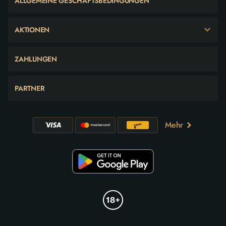
ALLGEMEINE GESCHÄFTSBEDINGUNGEN
AKTIONEN
ZAHLUNGEN
PARTNER
Mehr