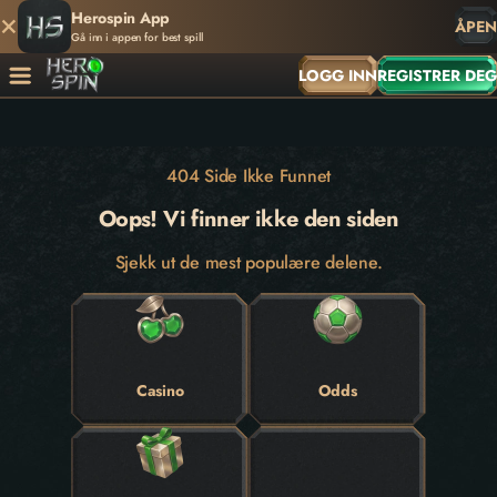
Herospin App
ÅPEN
Gå inn i appen for best spill
LOGG INN
REGISTRER DEG
404 Side Ikke Funnet
Oops! Vi finner ikke den siden
Sjekk ut de mest populære delene.
Casino
Odds