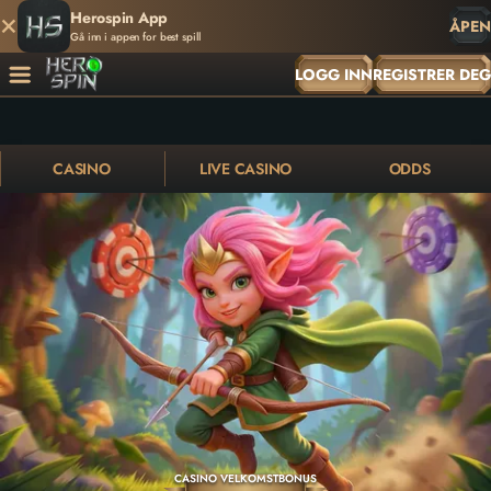
Herospin App
ÅPEN
Gå inn i appen for best spill
LOGG INN
REGISTRER DEG
CASINO
LIVE CASINO
ODDS
CASINO VELKOMSTBONUS