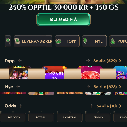
250% opptil 30 000 kr + 350 GS
BLI MED NÅ
LEVERANDØRER
TOPP
NYE
POP
Topp
Se alle (529)
NY
NY
N
1
2
3
4
€ 140 801,
32
Nye
Se alle (673)
NY
NY
N
Odds
Se alle (10)
LIVE ODDS
FOTBALL
BASKETBAL
TENNIS
ISHO