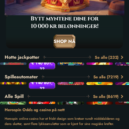
Bytt myntene dine for
10 000 kr belønninger!
SHOP NÅ
Hotte jackpotter
Se alle (232)
€ 140 801,
NY
NY
N
32
Spilleautomater
Se alle (7219)
€ 140 801,
NY
NY
N
32
Alle Spill
Se alle (8619)
NY
NY
NY
N
Herospin Odds og casino på nett
Herospin online casino har et friskt design som kretser rundt middelalderen og
dens skatter, samt flere lykkeamuletter som er kjent for sine magiske krefter.