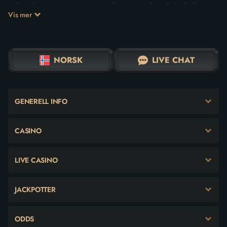
Spillere vil garantert nyte å spinne på spilleautomater, eller spille bordspill, omgitt
Vis mer
av eldgamle gjenstander, og dermed være trygge på at lykken er på deres side.
All tilgjengelig underholdning kan nås fra hvilken som helst enhet og når som
helst, takket være vår spillplattform av høy kvalitet som gir spillere full tilgang til
spill og kampanjer døgnet rundt.
NORSK
LIVE CHAT
Nettsiden lastes øyeblikkelig og det gjør spillene også, for å sikre en flott
spillopplevelse.
I tillegg til mengden av spilleautomater på nett, fra de beste
programvareleverandørene, kan brukere også prøve lykken på rulett, poker,
GENERELL INFO
baccarat eller blackjack.
Herospin online casino oppdaterer sin spillportefølje regelmessig, så de mest
CASINO
populære spillene, samt de nyeste utgivelsene på markedet er tilgjengelige her.
Hjemmesiden presenterer alt casinoet har å tilby, pent vist på venstre side av
skjermen.
LIVE CASINO
Spillere kan bytte fra spilleautomater til Live casino, odds eller virtuelle spill på et
sekund. Alt er bare ett klikk unna!
JACKPOTTER
Butikken er et fint tillegg, som inneholder unike tilbud som vil gjøre det mulig for
spillere å boost sin saldo og ha det hyggelig når som helst.
ODDS
I tillegg er det også turneringer og ukentlige utfordringer for å underholde