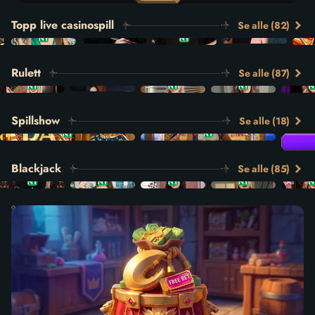
Topp live casinospill
Se alle (82)
NY
NY
Rulett
Se alle (87)
NY
NY
NY
N
Spillshow
Se alle (18)
NY
NY
Blackjack
Se alle (85)
NY
NY
NY
NY
N