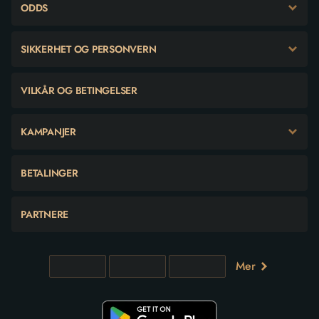
ODDS
SIKKERHET OG PERSONVERN
VILKÅR OG BETINGELSER
KAMPANJER
BETALINGER
PARTNERE
Mer