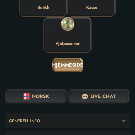
Butikk
Kasse
Hjelpesenter
HJEMMESIDE
NORSK
LIVE CHAT
GENERELL INFO