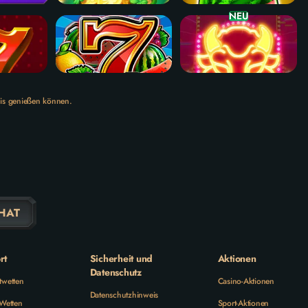
NEU
EN
SPIELEN
SPIELEN
bnis genießen können.
ino mit unglaublichen Slots.
keffekte, die die Spieler begeistern und sie dazu
CHAT
lt
ben, und Herospin Casino hat dafür gesorgt, dass sie in
rt
Sicherheit und
Aktionen
Datenschutz
mputern, Tablets und Mobiltelefonen gespielt werden.
twetten
Casino-Aktionen
Datenschutzhinweis
-Wetten
Sport-Aktionen