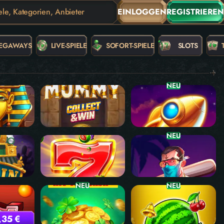
ele, Kategorien, Anbieter
EINLOGGEN
REGISTRIEREN
EGAWAYS
LIVE-SPIELE
SOFORT-SPIELE
SLOTS
NEU
EN
SPIELEN
SPIELEN
NEU
EN
SPIELEN
SPIELEN
NEU
NEU
EN
SPIELEN
SPIELEN
,35 €