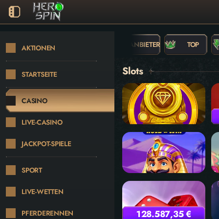
ANBIETER
TOP
AKTIONEN
Slots
STARTSEITE
SPIELEN
CASINO
LIVE-CASINO
SPIELEN
JACKPOT-SPIELE
SPORT
LIVE-WETTEN
SPIELEN
128.587,35 €
PFERDERENNEN