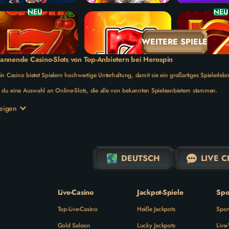
NEU
NEU
SPIELEN
SPIELEN
SPIEL
WEITERE SPIELE
pannende Casino-Slots von Top-Anbietern bei Herospin
n Casino bietet Spielern hochwertige Unterhaltung, damit sie ein großartiges Spielerle
t du eine Auswahl an Online-Slots, die alle von bekannten Spieleanbietern stammen.
nomenal, Quickspin, Pragmatic, Red Tiger und viele andere versorgen das Herospin Cas
eigen
aben unterschiedliche Anzahlen an Walzen, zusätzliche Funktionen, 3D-Grafiken und Musi
mer weiter zu spielen.
s, welche Arten von Slots du hier spielen kannst!
DEUTSCH
LIVE 
 von Herospin Casino werden von bekannten Softwareentwicklern erstel
zende von Anbietern, die sich einen Namen als die Besten der Spielebranche gemacht ha
olio aufgenommen wurden.
Live-Casino
Jackpot-Spiele
Spo
 sind fair, werden sofort geladen und können auf verschiedenen Geräten wie Desktop-Co
Top-Live-Casino
Heiße Jackpots
Spor
inige der besten Spieleentwickler:
Gold Saloon
Lucky Jackpots
Live