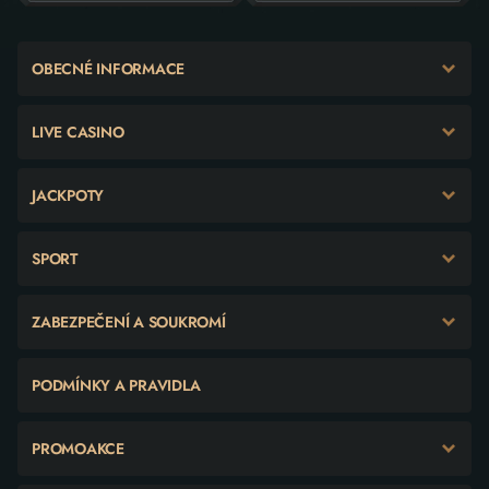
OBECNÉ INFORMACE
LIVE CASINO
JACKPOTY
SPORT
ZABEZPEČENÍ A SOUKROMÍ
PODMÍNKY A PRAVIDLA
PROMOAKCE