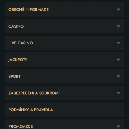
OBECNÉ INFORMACE
CASINO
LIVE CASINO
JACKPOTY
SPORT
ZABEZPEČENÍ A SOUKROMÍ
PODMÍNKY A PRAVIDLA
PROMOAKCE