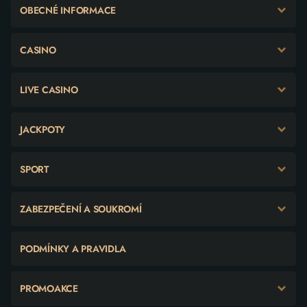
OBECNÉ INFORMACE
CASINO
LIVE CASINO
JACKPOTY
SPORT
ZABEZPEČENÍ A SOUKROMÍ
PODMÍNKY A PRAVIDLA
PROMOAKCE