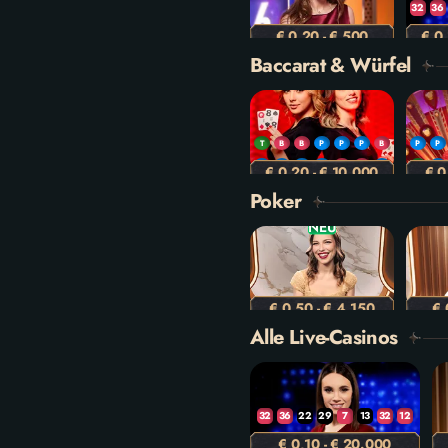
32
36
12
9
€ 0,20 - € 500
€ 0,
16
4
Baccarat & Würfel
SPIELEN
T
B
B
P
P
P
B
P
P
P
P
P
P
B
B
P
T
P
€ 0,20 - € 10.000
€ 0
B
T
P
P
P
P
T
B
T
Poker
NEU
SPIELEN
€ 0,50 - € 4.150
€ 
Alle Live-Casinos
SPIELEN
32
36
22
29
7
13
32
12
9
33
4
8
3
27
16
4
€ 0,10 - € 20.000