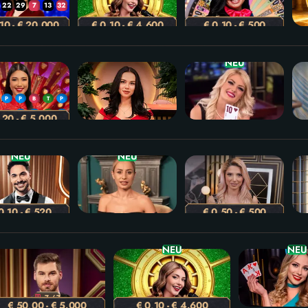
22
29
7
13
32
33
4
8
3
27
10 - € 20.000
€ 0,10 - € 4.600
€ 0,10 - € 500
0
18
13
26
NEU
SPIELEN
SPIELEN
SPIELEN
P
P
B
T
P
B
P
P
T
P
,20 - € 5.000
P
B
P
T
P
NEU
NEU
SPIELEN
SPIELEN
SPIELEN
0,10 - € 520
€ 0,50 - € 500
NEU
NEU
SPIELEN
SPIELEN
SPIEL
7 / 7
€ 50,00 - € 5.000
€ 0,10 - € 4.600