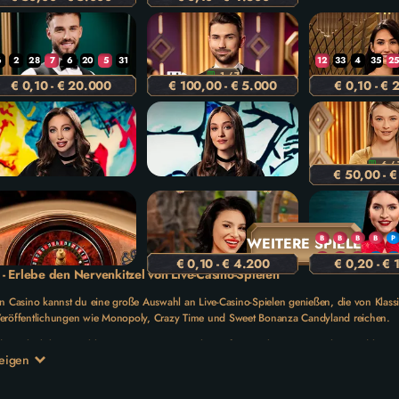
SPIELEN
SPIELEN
SPIEL
6
2
28
7
6
20
5
31
12
33
4
35
2
1 / 7
3
1
21
34
2
5
5
19
24
4
27
6
0
€ 0,10 - € 20.000
€ 100,00 - € 5.000
€ 0,10 - €
3
28
10
14
19
29
16
25
SPIELEN
SPIELEN
SPIEL
6 / 
€ 50,00 - 
SPIELEN
SPIELEN
SPIEL
B
B
B
B
P
WEITERE SPIELE
B
B
B
P
P
€ 0,10 - € 4.200
€ 0,20 - €
- Erlebe den Nervenkitzel von Live-Casino-Spielen
P
P
P
P
B
n Casino kannst du eine große Auswahl an Live-Casino-Spielen genießen, die von Klassik
eröffentlichungen wie Monopoly, Crazy Time und Sweet Bonanza Candyland reichen.
ein Glück bei unzähligen Versionen von vielen Softwareanbietern versuchen und herausf
eigen
n Casino gibt es Dutzende von Spieleentwicklern, sodass du kein Problem haben wirst, g
sche oder die amerikanische Version von Roulette.