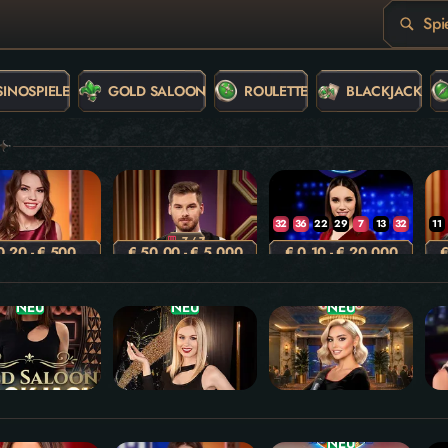
Spi
SINOSPIELE
GOLD SALOON
ROULETTE
BLACKJACK
SPIELEN
SPIELEN
SPIELEN
32
36
22
29
7
13
32
11
7 / 7
12
9
33
4
8
3
27
23
0,20 - € 500
€ 50,00 - € 5.000
€ 0,10 - € 20.000
€
16
4
0
18
13
26
14
NEU
NEU
NEU
SPIELEN
SPIELEN
SPIELEN
NEU