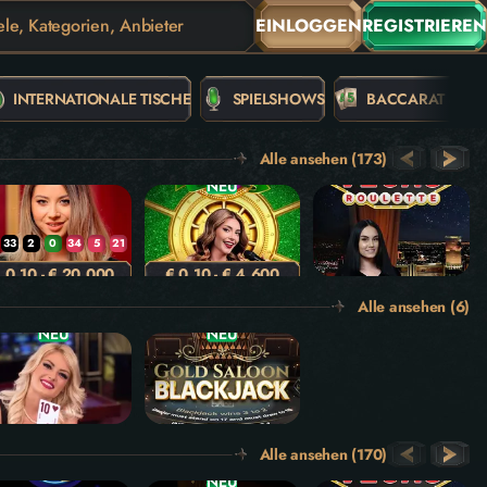
ele, Kategorien, Anbieter
EINLOGGEN
REGISTRIEREN
INTERNATIONALE TISCHE
SPIELSHOWS
BACCARAT & WÜ
Alle ansehen (173)
NEU
SPIELEN
SPIELEN
SPIELEN
33
2
0
34
5
21
36
32
6
26
29
1
 0,10 - € 20.000
€ 0,10 - € 4.600
7
16
25
12
21
Alle ansehen (6)
NEU
NEU
SPIELEN
SPIELEN
Alle ansehen (170)
NEU