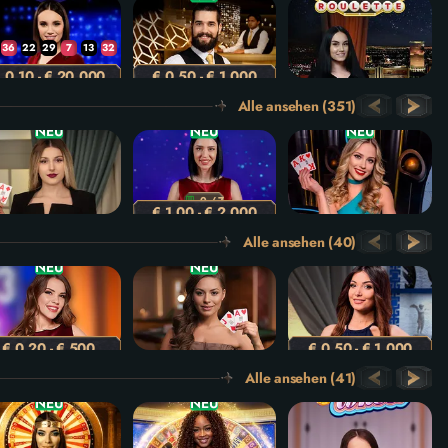
SPIELEN
SPIELEN
SPIELEN
36
22
29
7
13
32
9
33
4
8
3
27
 0,10 - € 20.000
€ 0,50 - € 1.000
4
0
18
13
26
Alle ansehen (351)
NEU
NEU
NEU
SPIELEN
SPIELEN
SPIELEN
0 / 7
€ 1,00 - € 2.000
Alle ansehen (40)
NEU
NEU
SPIELEN
SPIELEN
SPIELEN
€ 0,20 - € 500
€ 0,50 - € 1.000
Alle ansehen (41)
NEU
NEU
SPIELEN
SPIELEN
SPIELEN