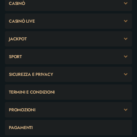
CASINÒ
CASINÒ LIVE
JACKPOT
SPORT
SICUREZZA E PRIVACY
TERMINI E CONDIZIONI
PROMOZIONI
PAGAMENTI