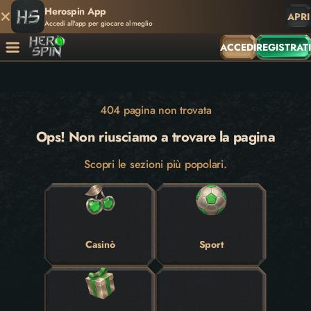
Herospin App
APRI
Accedi all'app per giocare al meglio
ACCEDI
REGISTRATI
404 pagina non trovata
Ops! Non riusciamo a trovare la pagina
Scopri le sezioni più popolari.
Casinò
Sport