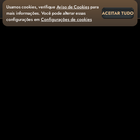
Usamos cookies, verifique
Aviso de Cookies
para
mais informações. Você pode alterar essas
ACEITAR TUDO
configurações em
Configurações de cookies