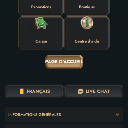
Promotions
Boutique
Caisse
Centre d'aide
PAGE D'ACCUEIL
FRANÇAIS
LIVE CHAT
INFORMATIONS GÉNÉRALES