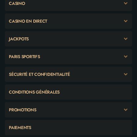
CASINO
CASINO EN DIRECT
JACKPOTS
PARIS SPORTIFS
SÉCURITÉ ET CONFIDENTIALITÉ
CONDITIONS GÉNÉRALES
PROMOTIONS
PAIEMENTS